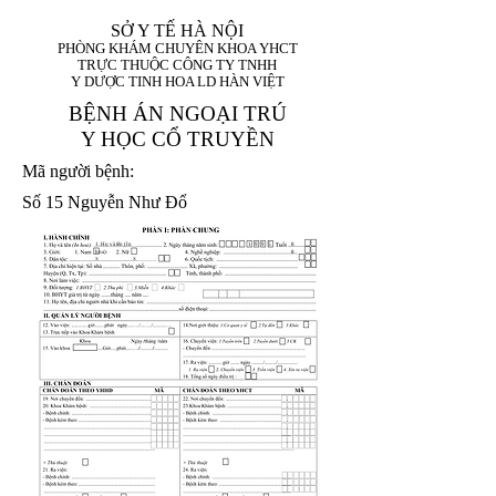
SỞ Y TẾ HÀ NỘI
PHÒNG KHÁM CHUYÊN KHOA YHCT
TRỰC THUỘC CÔNG TY TNHH
Y DƯỢC TINH HOA LD HÀN VIỆT
BỆNH ÁN NGOẠI TRÚ
Y HỌC CỔ TRUYỀN
Mã người bệnh:
Số 15 Nguyễn Như Đổ
1. Họ và tên (In
1 9 9 5
8
hoa):
8
X
X