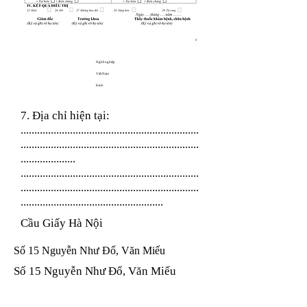
Nghề nghiệp
Việt Nam
Kinh
7. Địa chỉ hiện tại:
.................................................................
.................................................................
....................
.................................................................
.................................................................
....................................................
Cầu Giấy Hà Nội
Số 15 Nguyễn Như Đổ, Văn Miếu
Số 15 Nguyễn Như Đổ, Văn Miếu