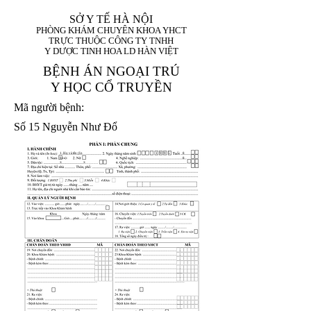
SỞ Y TẾ HÀ NỘI
PHÒNG KHÁM CHUYÊN KHOA YHCT
TRỰC THUỘC CÔNG TY TNHH
Y DƯỢC TINH HOA LD HÀN VIỆT
BỆNH ÁN NGOẠI TRÚ
Y HỌC CỔ TRUYỀN
Mã người bệnh:
Số 15 Nguyễn Như Đổ
1. Họ và tên (In
1 9 9 5
8
hoa):
8
X
X