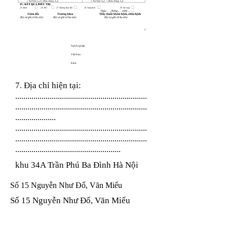
Nghề nghiệp
Việt Nam
Kinh
7. Địa chỉ hiện tại:
.................................................................
.................................................................
....................
.................................................................
.................................................................
....................................................
khu 34A Trần Phú Ba Đình Hà Nội
Số 15 Nguyễn Như Đổ, Văn Miếu
Số 15 Nguyễn Như Đổ, Văn Miếu