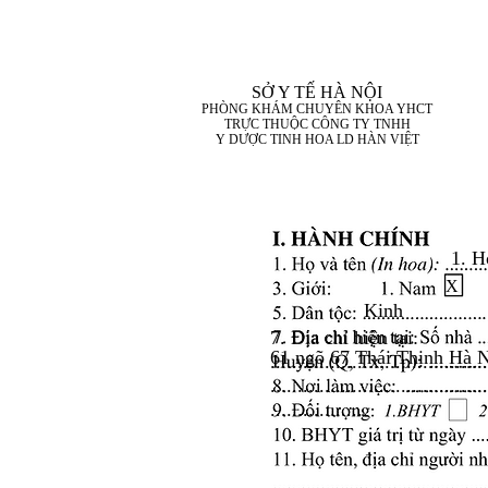
SỞ Y TẾ HÀ NỘI
PHÒNG KHÁM CHUYÊN KHOA YHCT
TRỰC THUỘC CÔNG TY TNHH
Y DƯỢC TINH HOA LD HÀN VIỆT
1. H
X
Kinh
7. Địa chỉ hiện tại:
61 ngõ 67 Thái Thịnh Hà 
........................................
........................................
..................