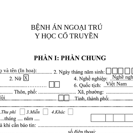
BỆNH ÁN NGOẠI TRÚ
Y HỌC CỔ TRUYỀN
ọ và tên (In hoa):
Nghề ngh
X
Việt Nam
Nội
.........................................................................................
.........................................................................................