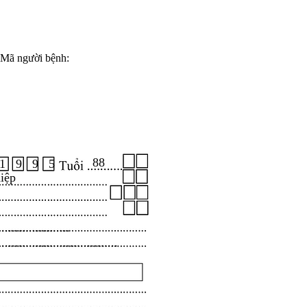
Mã người bệnh:
88
1 9 9 5
iệp
.....................
...................................