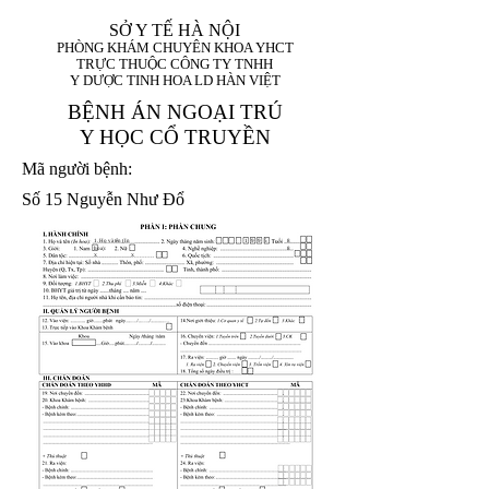
SỞ Y TẾ HÀ NỘI
PHÒNG KHÁM CHUYÊN KHOA YHCT
TRỰC THUỘC CÔNG TY TNHH
Y DƯỢC TINH HOA LD HÀN VIỆT
BỆNH ÁN NGOẠI TRÚ
Y HỌC CỔ TRUYỀN
Mã người bệnh:
Số 15 Nguyễn Như Đổ
1. Họ và tên (In
1 9 9 5
8
hoa):
8
X
X