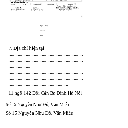
Nghề nghiệp
Việt Nam
Kinh
7. Địa chỉ hiện tại:
.................................................................
.................................................................
....................
.................................................................
.................................................................
....................................................
11 ngõ 142 Đội Cấn Ba Đình Hà Nội
Số 15 Nguyễn Như Đổ, Văn Miếu
Số 15 Nguyễn Như Đổ, Văn Miếu