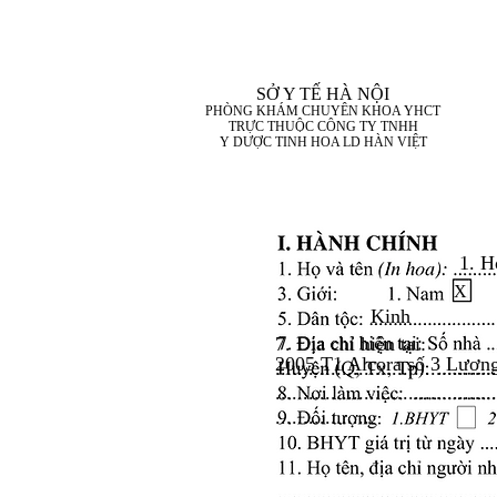
SỞ Y TẾ HÀ NỘI
PHÒNG KHÁM CHUYÊN KHOA YHCT
TRỰC THUỘC CÔNG TY TNHH
Y DƯỢC TINH HOA LD HÀN VIỆT
1. H
X
Kinh
7. Địa chỉ hiện tại:
2005 T1 Alcora số 3 Lươn
........................................
........................................
..................