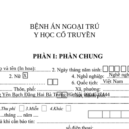
BỆNH ÁN NGOẠI TRÚ
Y HỌC CỔ TRUYỀN
ọ và tên (In hoa):
Nghề ngh
X
Việt Nam
g Yên Bạch Đằng Hai Bà Trưng Hà Nội 0904537444
.........................................................................................
.........................................................................................