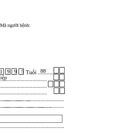
Mã người bệnh:
88
1 9 9 5
iệp
.....................
...................................