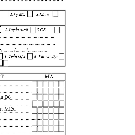
hư Đổ
ăn Miếu