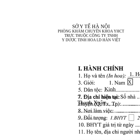
SỞ Y TẾ HÀ NỘI
PHÒNG KHÁM CHUYÊN KHOA YHCT
TRỰC THUỘC CÔNG TY TNHH
Y DƯỢC TINH HOA LD HÀN VIỆT
1. H
X
Kinh
7. Địa chỉ hiện tại:
Thanh Xuân
........................................
........................................
..................