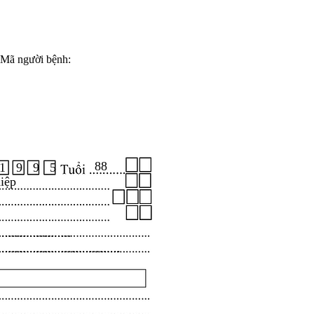
Mã người bệnh:
88
1 9 9 5
iệp
.....................
...................................