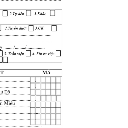
hư Đổ
ăn Miếu