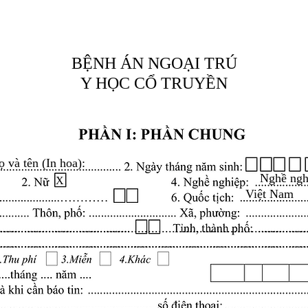
BỆNH ÁN NGOẠI TRÚ
Y HỌC CỔ TRUYỀN
ọ và tên (In hoa):
Nghề ngh
X
Việt Nam
.........................................................................................
.........................................................................................