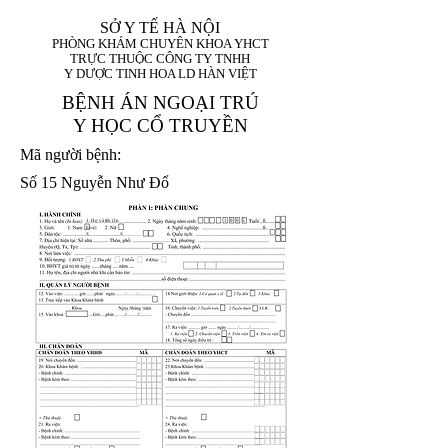
SỞ Y TẾ HÀ NỘI
PHÒNG KHÁM CHUYÊN KHOA YHCT
TRỰC THUỘC CÔNG TY TNHH
Y DƯỢC TINH HOA LD HÀN VIỆT
BỆNH ÁN NGOẠI TRÚ
Y HỌC CỔ TRUYỀN
Mã người bệnh:
Số 15 Nguyễn Như Đổ
1. Họ và tên (In
1 9 9 5
8
hoa):
8
X
X