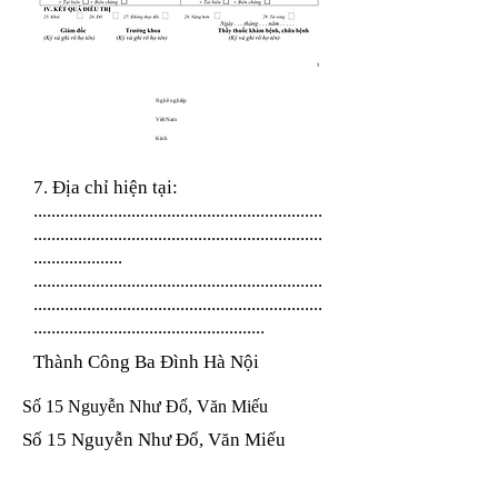
Nghề nghiệp
Việt Nam
Kinh
7. Địa chỉ hiện tại:
.................................................................
.................................................................
....................
.................................................................
.................................................................
....................................................
Thành Công Ba Đình Hà Nội
Số 15 Nguyễn Như Đổ, Văn Miếu
Số 15 Nguyễn Như Đổ, Văn Miếu