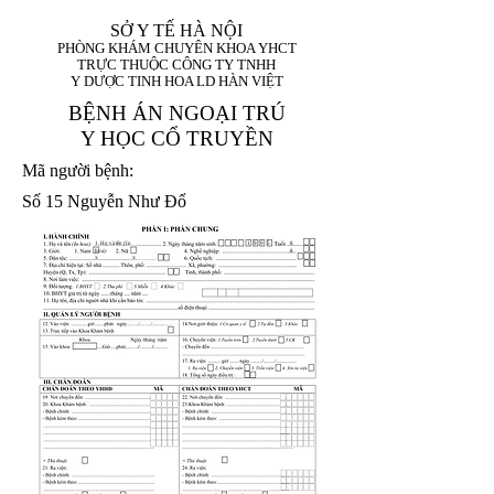
SỞ Y TẾ HÀ NỘI
PHÒNG KHÁM CHUYÊN KHOA YHCT
TRỰC THUỘC CÔNG TY TNHH
Y DƯỢC TINH HOA LD HÀN VIỆT
BỆNH ÁN NGOẠI TRÚ
Y HỌC CỔ TRUYỀN
Mã người bệnh:
Số 15 Nguyễn Như Đổ
1. Họ và tên (In
1 9 9 5
8
hoa):
8
X
X