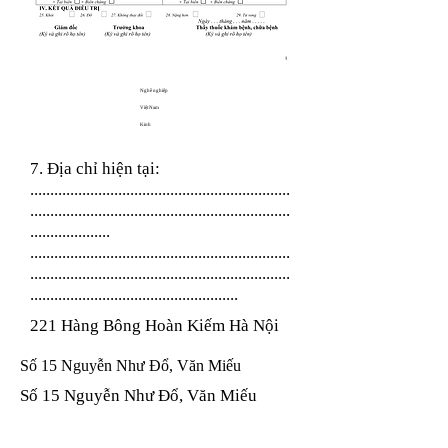
Nghề nghiệp
Việt Nam
Kinh
7. Địa chỉ hiện tại:
.................................................................
.................................................................
....................
.................................................................
.................................................................
....................................................
221 Hàng Bông Hoàn Kiếm Hà Nội
Số 15 Nguyễn Như Đổ, Văn Miếu
Số 15 Nguyễn Như Đổ, Văn Miếu