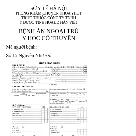
SỞ Y TẾ HÀ NỘI
PHÒNG KHÁM CHUYÊN KHOA YHCT
TRỰC THUỘC CÔNG TY TNHH
Y DƯỢC TINH HOA LD HÀN VIỆT
BỆNH ÁN NGOẠI TRÚ
Y HỌC CỔ TRUYỀN
Mã người bệnh:
Số 15 Nguyễn Như Đổ
1. Họ và tên (In
1 9 9 5
8
hoa):
8
X
X