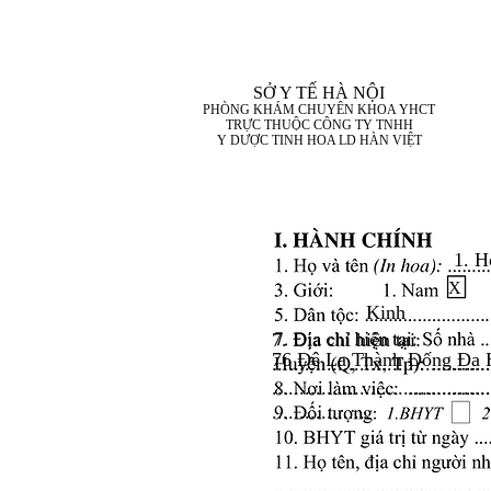
SỞ Y TẾ HÀ NỘI
PHÒNG KHÁM CHUYÊN KHOA YHCT
TRỰC THUỘC CÔNG TY TNHH
Y DƯỢC TINH HOA LD HÀN VIỆT
1. H
X
Kinh
7. Địa chỉ hiện tại:
76 Đê La Thành Đống Đa 
........................................
........................................
..................