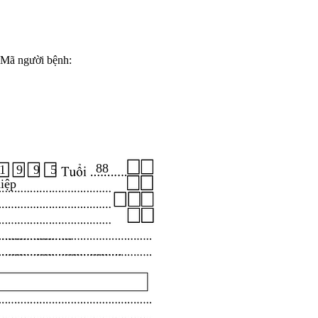
Mã người bệnh:
88
1 9 9 5
iệp
.....................
...................................