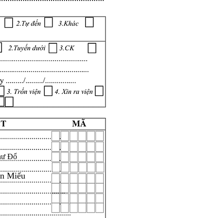
hư Đổ
ăn Miếu