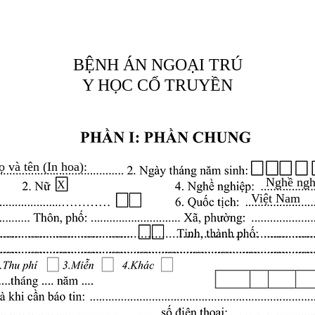
BỆNH ÁN NGOẠI TRÚ
Y HỌC CỔ TRUYỀN
ọ và tên (In hoa):
Nghề ngh
X
Việt Nam
.........................................................................................
.........................................................................................