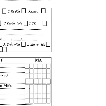
hư Đổ
ăn Miếu