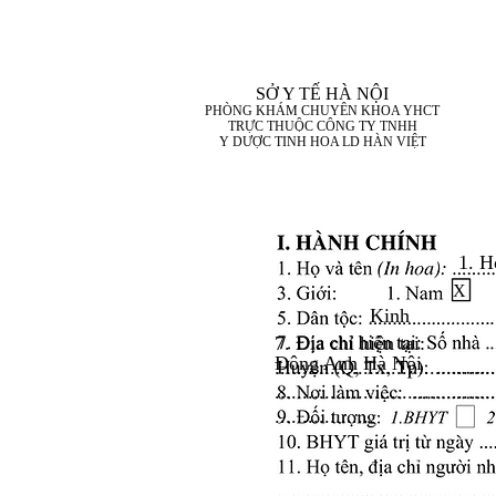
SỞ Y TẾ HÀ NỘI
PHÒNG KHÁM CHUYÊN KHOA YHCT
TRỰC THUỘC CÔNG TY TNHH
Y DƯỢC TINH HOA LD HÀN VIỆT
1. H
X
Kinh
7. Địa chỉ hiện tại:
Đông Anh Hà Nội
........................................
........................................
..................