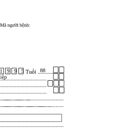
Mã người bệnh:
88
1 9 9 5
iệp
.....................
...................................