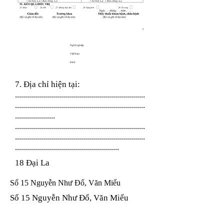
Nghề nghiệp
Việt Nam
Kinh
7. Địa chỉ hiện tại:
.................................................................
.................................................................
....................
.................................................................
.................................................................
....................................................
18 Đại La
Số 15 Nguyễn Như Đổ, Văn Miếu
Số 15 Nguyễn Như Đổ, Văn Miếu