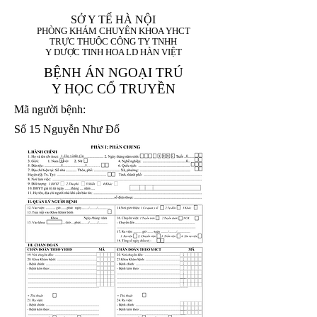
SỞ Y TẾ HÀ NỘI
PHÒNG KHÁM CHUYÊN KHOA YHCT
TRỰC THUỘC CÔNG TY TNHH
Y DƯỢC TINH HOA LD HÀN VIỆT
BỆNH ÁN NGOẠI TRÚ
Y HỌC CỔ TRUYỀN
Mã người bệnh:
Số 15 Nguyễn Như Đổ
1. Họ và tên (In
1 9 9 5
8
hoa):
8
X
X