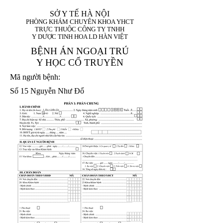
SỞ Y TẾ HÀ NỘI
PHÒNG KHÁM CHUYÊN KHOA YHCT
TRỰC THUỘC CÔNG TY TNHH
Y DƯỢC TINH HOA LD HÀN VIỆT
BỆNH ÁN NGOẠI TRÚ
Y HỌC CỔ TRUYỀN
Mã người bệnh:
Số 15 Nguyễn Như Đổ
1. Họ và tên (In
1 9 9 5
8
hoa):
8
X
X