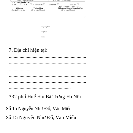
Nghề nghiệp
Việt Nam
Kinh
7. Địa chỉ hiện tại:
.................................................................
.................................................................
....................
.................................................................
.................................................................
....................................................
332 phố Huế Hai Bà Trưng Hà Nội
Số 15 Nguyễn Như Đổ, Văn Miếu
Số 15 Nguyễn Như Đổ, Văn Miếu