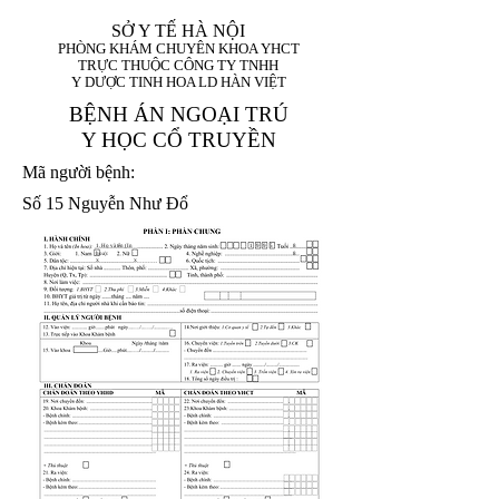
SỞ Y TẾ HÀ NỘI
PHÒNG KHÁM CHUYÊN KHOA YHCT
TRỰC THUỘC CÔNG TY TNHH
Y DƯỢC TINH HOA LD HÀN VIỆT
BỆNH ÁN NGOẠI TRÚ
Y HỌC CỔ TRUYỀN
Mã người bệnh:
Số 15 Nguyễn Như Đổ
1. Họ và tên (In
1 9 9 5
8
hoa):
8
X
X