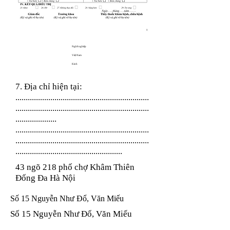
Nghề nghiệp
Việt Nam
Kinh
7. Địa chỉ hiện tại:
.................................................................
.................................................................
....................
.................................................................
.................................................................
....................................................
43 ngõ 218 phố chợ Khâm Thiên
Đống Đa Hà Nội
Số 15 Nguyễn Như Đổ, Văn Miếu
Số 15 Nguyễn Như Đổ, Văn Miếu