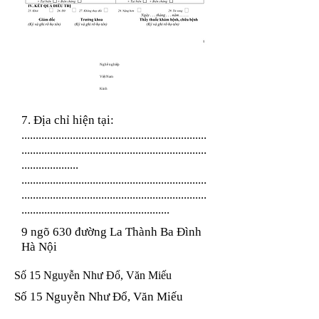
Nghề nghiệp
Việt Nam
Kinh
7. Địa chỉ hiện tại:
.................................................................
.................................................................
....................
.................................................................
.................................................................
....................................................
9 ngõ 630 đường La Thành Ba Đình
Hà Nội
Số 15 Nguyễn Như Đổ, Văn Miếu
Số 15 Nguyễn Như Đổ, Văn Miếu