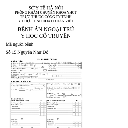
SỞ Y TẾ HÀ NỘI
PHÒNG KHÁM CHUYÊN KHOA YHCT
TRỰC THUỘC CÔNG TY TNHH
Y DƯỢC TINH HOA LD HÀN VIỆT
BỆNH ÁN NGOẠI TRÚ
Y HỌC CỔ TRUYỀN
Mã người bệnh:
Số 15 Nguyễn Như Đổ
1. Họ và tên (In
1 9 9 5
8
hoa):
8
X
X