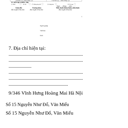
Nghề nghiệp
Việt Nam
Kinh
7. Địa chỉ hiện tại:
.................................................................
.................................................................
....................
.................................................................
.................................................................
....................................................
9/346 Vĩnh Hưng Hoàng Mai Hà Nội
Số 15 Nguyễn Như Đổ, Văn Miếu
Số 15 Nguyễn Như Đổ, Văn Miếu