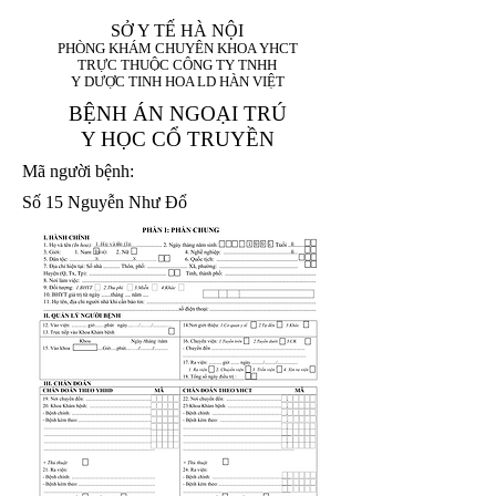
SỞ Y TẾ HÀ NỘI
PHÒNG KHÁM CHUYÊN KHOA YHCT
TRỰC THUỘC CÔNG TY TNHH
Y DƯỢC TINH HOA LD HÀN VIỆT
BỆNH ÁN NGOẠI TRÚ
Y HỌC CỔ TRUYỀN
Mã người bệnh:
Số 15 Nguyễn Như Đổ
1. Họ và tên (In
1 9 9 5
8
hoa):
8
X
X