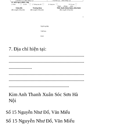
Nghề nghiệp
Việt Nam
Kinh
7. Địa chỉ hiện tại:
.................................................................
.................................................................
....................
.................................................................
.................................................................
....................................................
Kim Anh Thanh Xuân Sóc Sơn Hà
Nội
Số 15 Nguyễn Như Đổ, Văn Miếu
Số 15 Nguyễn Như Đổ, Văn Miếu