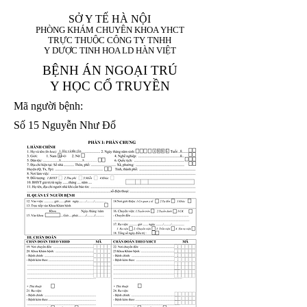
SỞ Y TẾ HÀ NỘI
PHÒNG KHÁM CHUYÊN KHOA YHCT
TRỰC THUỘC CÔNG TY TNHH
Y DƯỢC TINH HOA LD HÀN VIỆT
BỆNH ÁN NGOẠI TRÚ
Y HỌC CỔ TRUYỀN
Mã người bệnh:
Số 15 Nguyễn Như Đổ
1. Họ và tên (In
1 9 9 5
8
hoa):
8
X
X