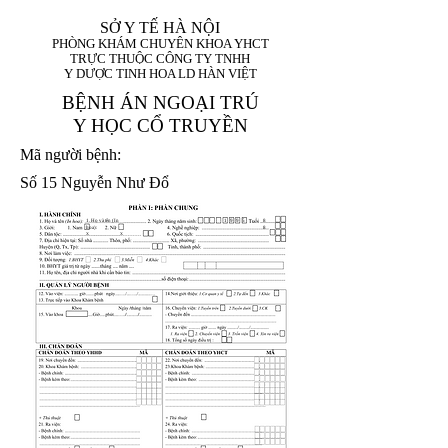
SỞ Y TẾ HÀ NỘI
PHÒNG KHÁM CHUYÊN KHOA YHCT
TRỰC THUỘC CÔNG TY TNHH
Y DƯỢC TINH HOA LD HÀN VIỆT
BỆNH ÁN NGOẠI TRÚ
Y HỌC CỔ TRUYỀN
Mã người bệnh:
Số 15 Nguyễn Như Đổ
1. Họ và tên (In
1 9 9 5
8
hoa):
8
X
X