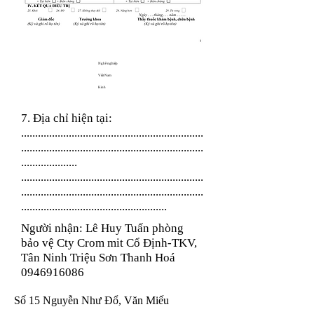
Nghề nghiệp
Việt Nam
Kinh
7. Địa chỉ hiện tại:
.................................................................
.................................................................
....................
.................................................................
.................................................................
....................................................
Người nhận: Lê Huy Tuấn phòng
bảo vệ Cty Crom mit Cổ Định-TKV,
Tân Ninh Triệu Sơn Thanh Hoá
0946916086
Số 15 Nguyễn Như Đổ, Văn Miếu