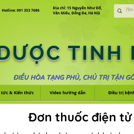
Địa chỉ: 15 Nguyễn Như Đổ,
Hotline: 091 353 7686
Văn Miếu, Đống Đa, Hà Nội
 DƯỢC TINH
ĐIỀU HÒA TẠNG PHỦ, CHỦ TRỊ TẬN G
 tức & Kiến thức
Video hướng dẫn
Điều trị bện
Đơn thuốc điện tử