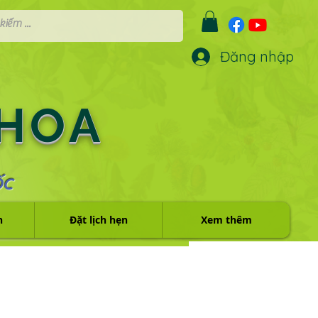
Đăng nhập
 HOA
ỐC
h
Đặt lịch hẹn
Xem thêm