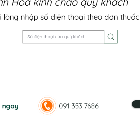
nh Hoa kính chào quý khách
 lòng nhập số điện thoại theo đơn thuốc
n ngay
091 353 7686