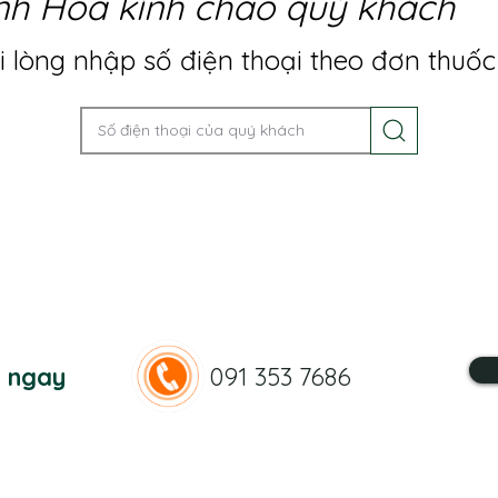
nh Hoa kính chào quý khách
 lòng nhập số điện thoại theo đơn thuốc
n ngay
091 353 7686