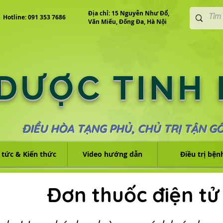
Địa chỉ: 15 Nguyễn Như Đổ,
Hotline: 091 353 7686
Văn Miếu, Đống Đa, Hà Nội
 DƯỢC TINH
ĐIỀU HÒA TẠNG PHỦ, CHỦ TRỊ TẬN G
 tức & Kiến thức
Video hướng dẫn
Điều trị bện
Đơn thuốc điện tử