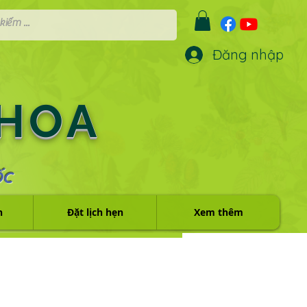
Đăng nhập
 HOA
ỐC
h
Đặt lịch hẹn
Xem thêm