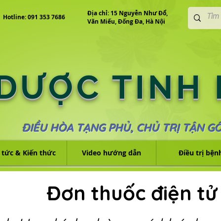
Địa chỉ: 15 Nguyễn Như Đổ,
Hotline: 091 353 7686
Văn Miếu, Đống Đa, Hà Nội
 DƯỢC TINH
ĐIỀU HÒA TẠNG PHỦ, CHỦ TRỊ TẬN G
 tức & Kiến thức
Video hướng dẫn
Điều trị bện
Đơn thuốc điện tử