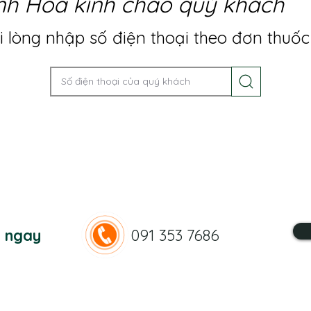
nh Hoa kính chào quý khách
 lòng nhập số điện thoại theo đơn thuốc
n ngay
091 353 7686