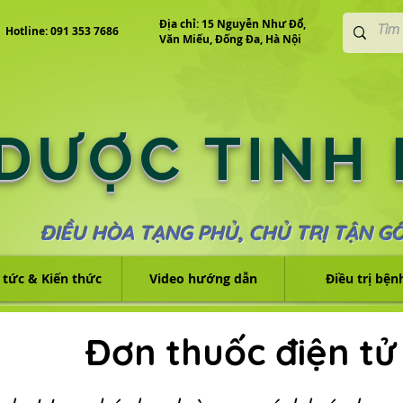
Địa chỉ: 15 Nguyễn Như Đổ,
Hotline: 091 353 7686
Văn Miếu, Đống Đa, Hà Nội
 DƯỢC TINH
ĐIỀU HÒA TẠNG PHỦ, CHỦ TRỊ TẬN G
 tức & Kiến thức
Video hướng dẫn
Điều trị bện
Đơn thuốc điện tử