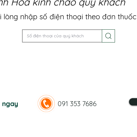
nh Hoa kính chào quý khách
 lòng nhập số điện thoại theo đơn thuốc
n ngay
091 353 7686