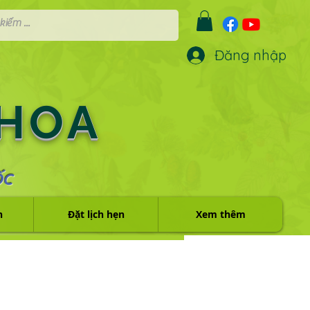
Đăng nhập
 HOA
ỐC
h
Đặt lịch hẹn
Xem thêm