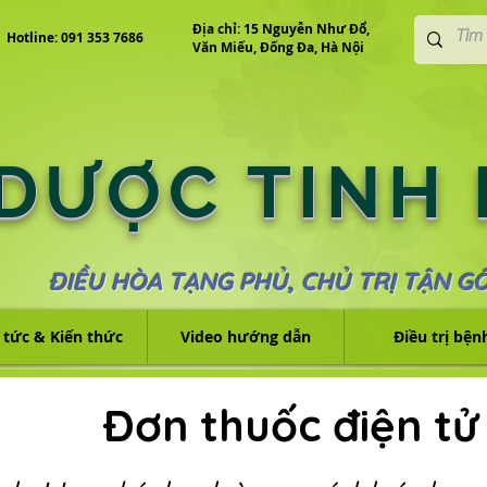
Địa chỉ: 15 Nguyễn Như Đổ,
Hotline: 091 353 7686
Văn Miếu, Đống Đa, Hà Nội
 DƯỢC TINH
ĐIỀU HÒA TẠNG PHỦ, CHỦ TRỊ TẬN G
 tức & Kiến thức
Video hướng dẫn
Điều trị bện
Đơn thuốc điện tử