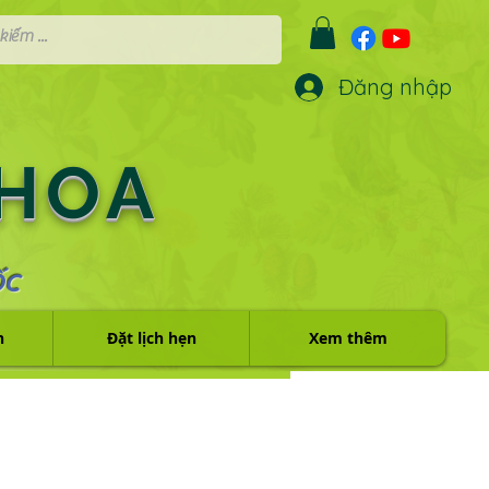
Đăng nhập
 HOA
ỐC
h
Đặt lịch hẹn
Xem thêm