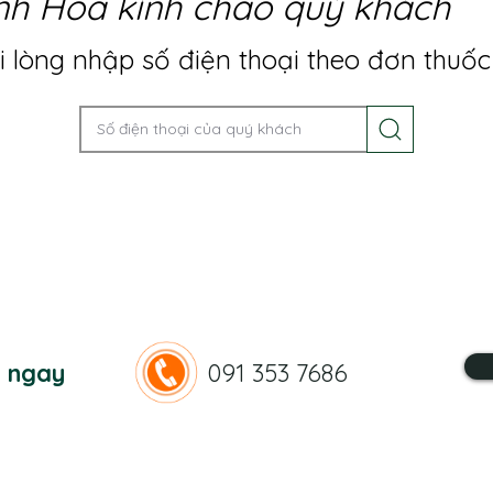
nh Hoa kính chào quý khách
 lòng nhập số điện thoại theo đơn thuốc
n ngay
091 353 7686