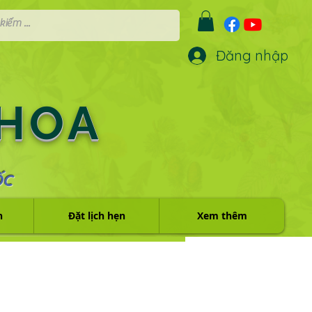
Đăng nhập
 HOA
ỐC
h
Đặt lịch hẹn
Xem thêm