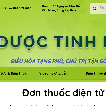
Địa chỉ: 15 Nguyễn Như Đổ,
Hotline: 091 353 7686
Văn Miếu, Đống Đa, Hà Nội
 DƯỢC TINH
ĐIỀU HÒA TẠNG PHỦ, CHỦ TRỊ TẬN G
 tức & Kiến thức
Video hướng dẫn
Điều trị bện
Đơn thuốc điện tử