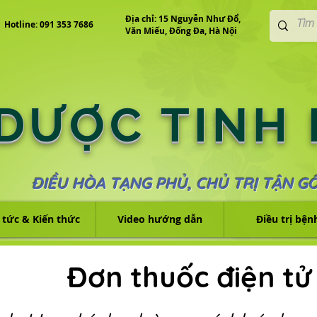
Địa chỉ: 15 Nguyễn Như Đổ,
Hotline: 091 353 7686
Văn Miếu, Đống Đa, Hà Nội
 DƯỢC TINH
ĐIỀU HÒA TẠNG PHỦ, CHỦ TRỊ TẬN G
 tức & Kiến thức
Video hướng dẫn
Điều trị bện
Đơn thuốc điện tử