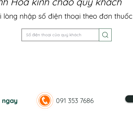
nh Hoa kính chào quý khách
 lòng nhập số điện thoại theo đơn thuốc
n ngay
091 353 7686