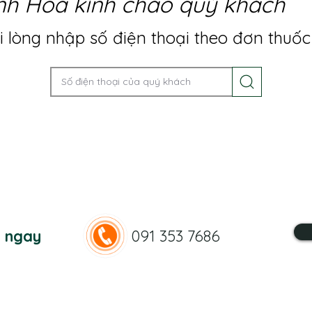
nh Hoa kính chào quý khách
 lòng nhập số điện thoại theo đơn thuốc
n ngay
091 353 7686