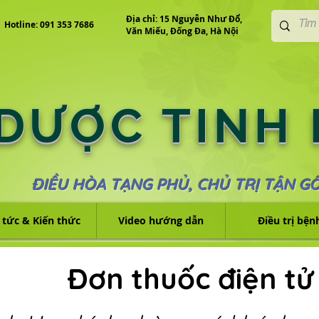
Địa chỉ: 15 Nguyễn Như Đổ,
Hotline: 091 353 7686
Văn Miếu, Đống Đa, Hà Nội
 DƯỢC TINH
ĐIỀU HÒA TẠNG PHỦ, CHỦ TRỊ TẬN G
 tức & Kiến thức
Video hướng dẫn
Điều trị bện
Đơn thuốc điện tử