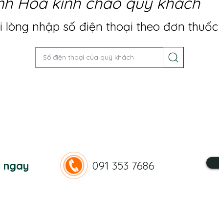
nh Hoa kính chào quý khách
 lòng nhập số điện thoại theo đơn thuốc
n ngay
091 353 7686