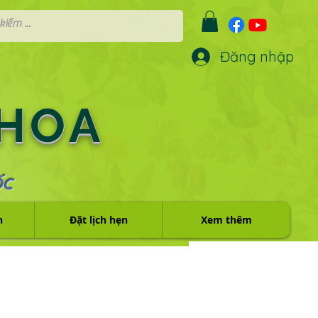
Đăng nhập
 HOA
ỐC
h
Đặt lịch hẹn
Xem thêm