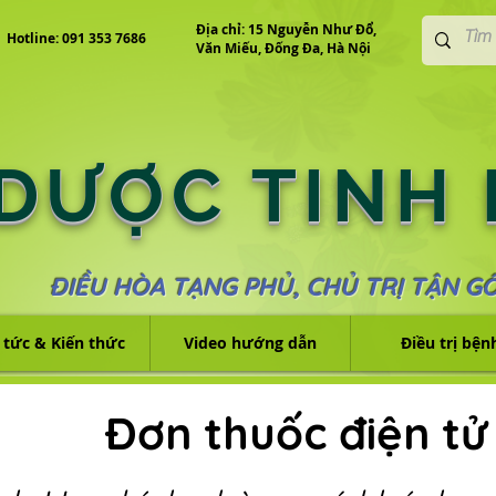
Địa chỉ: 15 Nguyễn Như Đổ,
Hotline: 091 353 7686
Văn Miếu, Đống Đa, Hà Nội
 DƯỢC TINH
ĐIỀU HÒA TẠNG PHỦ, CHỦ TRỊ TẬN G
 tức & Kiến thức
Video hướng dẫn
Điều trị bện
Đơn thuốc điện tử