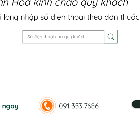
nh Hoa kính chào quý khách
 lòng nhập số điện thoại theo đơn thuốc
n ngay
091 353 7686