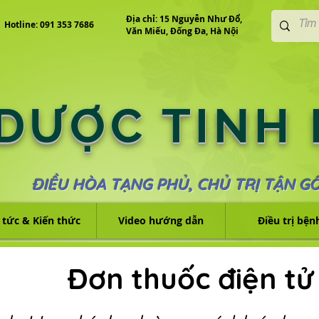
Địa chỉ: 15 Nguyễn Như Đổ,
Hotline: 091 353 7686
Văn Miếu, Đống Đa, Hà Nội
 DƯỢC TINH
ĐIỀU HÒA TẠNG PHỦ, CHỦ TRỊ TẬN G
 tức & Kiến thức
Video hướng dẫn
Điều trị bện
Đơn thuốc điện tử