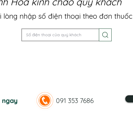
nh Hoa kính chào quý khách
 lòng nhập số điện thoại theo đơn thuốc
n ngay
091 353 7686