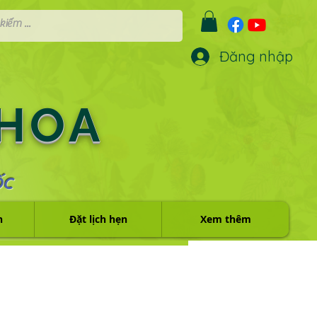
Đăng nhập
 HOA
ỐC
h
Đặt lịch hẹn
Xem thêm